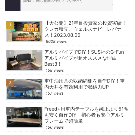
(SNS)。同じ趣味の仲間とつながろう！
【大公開】21年目投資家の投資実績！
クレカ積立、ウェルスナビ、レバナ
ス！2023.08.05
8028 views
アルミパイプでDIY！SUS社のG-Fun
アルミパイプが超オススメな理由
Best3！
158 views
車中泊用具の収納網棚を自作DIY！車
内天井を有効利用で収納力UP
157 views
Freed+用車内テーブルを純正より51％
も安く自作DIY！初心者も安心アルミ
フレームで超簡単
150 views