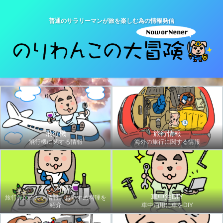
普通のサラリーマンが旅を楽しむ為の情報発信
飛行機
旅行情報
飛行機に関する情報
海外の旅行に関する情報
グルメ情報
車中泊DIY
旅行先のグルメ情報、おすすめ料理を
紹介
車中泊用に車をDIY