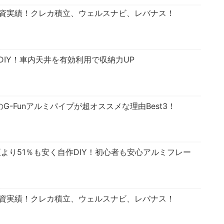
投資実績！クレカ積立、ウェルスナビ、レバナス！
IY！車内天井を有効利用で収納力UP
のG-Funアルミパイプが超オススメな理由Best3！
正より51％も安く自作DIY！初心者も安心アルミフレー
投資実績！クレカ積立、ウェルスナビ、レバナス！