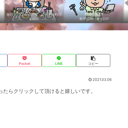
グルメ情報
車中泊DIY
旅行先のグルメ情報、おすすめ料理
を紹介
車中泊用に車をDIY
Pocket
LINE
コピー
2021.03.06
ったらクリックして頂けると嬉しいです。