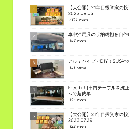
【大公開】21年目投資家の
2023.08.05
7815 views
車中泊用具の収納網棚を自作D
156 views
アルミパイプでDIY！SUS社
151 views
Freed+用車内テーブルを純
ムで超簡単
144 views
【大公開】21年目投資家の
2023.07.29
122 views