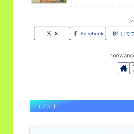
シ
X
Facebook
はて
noriwa
コメント
コメン