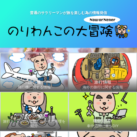
普通のサラリーマンが旅を楽しむ為の情報発信
飛行機
旅行情報
飛行機に関する情報
海外の旅行に関する情報
グルメ情報
車中泊DIY
旅行先のグルメ情報、おすすめ料理を
紹介
車中泊用に車をDIY