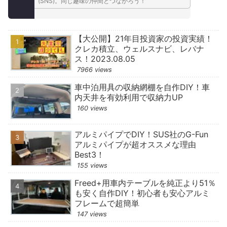
(SNS)。同じ趣味の仲間とつながろう！
【大公開】21年目投資家の投資実績！
クレカ積立、ウェルスナビ、レバナ
ス！2023.08.05
7966 views
車中泊用具の収納網棚を自作DIY！車
内天井を有効利用で収納力UP
160 views
アルミパイプでDIY！SUS社のG-Fun
アルミパイプが超オススメな理由
Best3！
155 views
Freed+用車内テーブルを純正より51％
も安く自作DIY！初心者も安心アルミ
フレームで超簡単
147 views