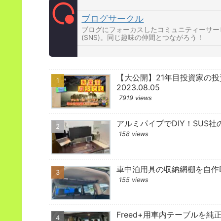
ブログサークル
ブログにフォーカスしたコミュニティーサー
(SNS)。同じ趣味の仲間とつながろう！
【大公開】21年目投資家の
2023.08.05
7919 views
アルミパイプでDIY！SUS社
158 views
車中泊用具の収納網棚を自作D
155 views
Freed+用車内テーブルを純