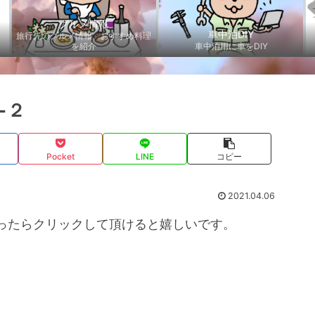
グルメ情報
車中泊DIY
旅行先のグルメ情報、おすすめ料理
を紹介
車中泊用に車をDIY
−２
Pocket
LINE
コピー
2021.04.06
ったらクリックして頂けると嬉しいです。