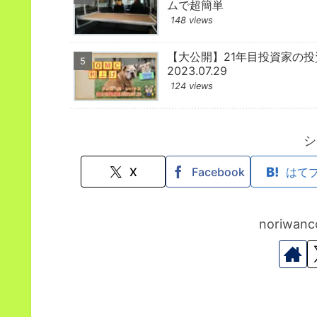
ムで超簡単
148 views
【大公開】21年目投資家の
2023.07.29
124 views
シ
X
Facebook
はて
noriwa