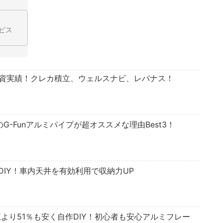
ビス
投資実績！クレカ積立、ウェルスナビ、レバナス！
のG-Funアルミパイプが超オススメな理由Best3！
IY！車内天井を有効利用で収納力UP
正より51％も安く自作DIY！初心者も安心アルミフレー