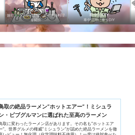
グルメ情報
車中泊DIY
旅行先のグルメ情報、おすすめ料理
を紹介
車中泊用に車をDIY
鳥取の絶品ラーメン”ホットエアー”！ミシュラ
ン・ビブグルマンに選ばれた至高のラーメン
鳥取に変わったラーメン店があります。その名も”ホットエア
ー”。世界グルメの権威”ミシュラン”が認めた絶品ラーメンを徹
底レビュー！無化調（化学調味料不使用）！一度は絶対食べた