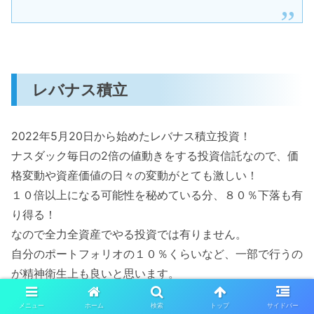
レバナス積立
2022年5月20日から始めたレバナス積立投資！
ナスダック毎日の2倍の値動きをする投資信託なので、価
格変動や資産価値の日々の変動がとても激しい！
１０倍以上になる可能性を秘めている分、８０％下落も有
り得る！
なので全力全資産でやる投資では有りません。
自分のポートフォリオの１０％くらいなど、一部で行うの
が精神衛生上も良いと思います。
投資を始めてから648日が経った2024年3
月2
日の状況。
メニュー
ホーム
検索
トップ
サイドバー