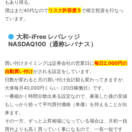
もあり得る。
僕はまだ40代なので
リスク許容度５
で積立投資を行なっ
ています。
大和-iFree レバレッジ
NASDAQ100（通称レバナス）
買い付けタイミングは証券会社の営業日に
毎日2,000円の
自動買い付け
がされる設定をしています。
日数が変わると月の買い付け合計額も変わってきますが、
大体毎月40,000円くらい（20日稼働日）です。
一番細かく時間分散出来る設定なので、暴落した後の安値
もしっかり拾って平均買付価格（単価）を抑えることが出
来ます。
その一方、ずっと上昇相場になっている場合は、月初一括
買付よりも高く買っていく事になるので、一長一短です