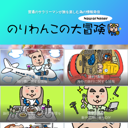
普通のサラリーマンが旅を楽しむ為の情報発信
飛行機
旅行情報
飛行機に関する情報
海外の旅行に関する情報
グルメ情報
車中泊DIY
旅行先のグルメ情報、おすすめ料理を
紹介
車中泊用に車をDIY