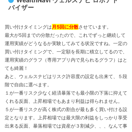
WealthNavi ウェルスナビ ロボアド
バイザー
買い付けタイミングは
月5回に分散
させています。
最大が5回までの分散だったので、これでずっと継続して
運用実績がどうなるか実験してみてる状況ですね。一定の
買い付けタイミングで、一定額を長期に積立してるので、
運用実績のグラフ（専用アプリ内で見られるグラフ）はと
ても綺麗！
あと、ウェルスナビはリスク許容度の設定も出来て、５段
階で自由に選べます。
１が一番リスク少なく経済暴落でも最小限の下落に抑えて
くれる反面、上昇相場でもあまり利益は得られません。
５が一番リスクが高く株式の割合が最も多く買い付ける設
定となります。上昇相場では最大限の利益をしっかり享受
出来る反面、暴落相場では資産が３割減少、、、なんて事