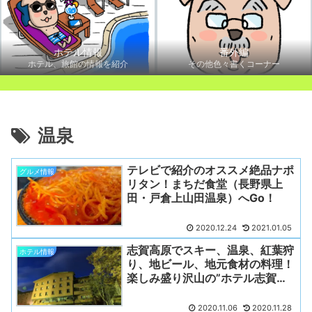
ホテル情報
番外編
ホテル、旅館の情報を紹介
その他色々書くコーナー
温泉
テレビで紹介のオススメ絶品ナポ
グルメ情報
リタン！まちだ食堂（長野県上
田・戸倉上山田温泉）へGo！
2020.12.24
2021.01.05
志賀高原でスキー、温泉、紅葉狩
ホテル情報
り、地ビール、地元食材の料理！
楽しみ盛り沢山の”ホテル志賀サ
ンバレー”を徹底紹介！
2020.11.06
2020.11.28