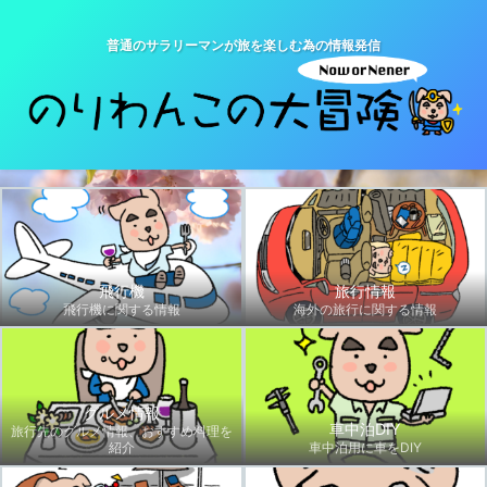
普通のサラリーマンが旅を楽しむ為の情報発信
飛行機
旅行情報
飛行機に関する情報
海外の旅行に関する情報
グルメ情報
車中泊DIY
旅行先のグルメ情報、おすすめ料理を
紹介
車中泊用に車をDIY