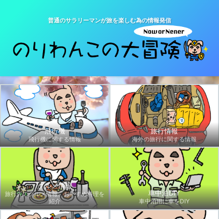
普通のサラリーマンが旅を楽しむ為の情報発信
飛行機
旅行情報
飛行機に関する情報
海外の旅行に関する情報
グルメ情報
車中泊DIY
旅行先のグルメ情報、おすすめ料理を
紹介
車中泊用に車をDIY