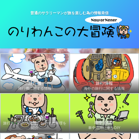
普通のサラリーマンが旅を楽しむ為の情報発信
飛行機
旅行情報
飛行機に関する情報
海外の旅行に関する情報
グルメ情報
車中泊DIY
旅行先のグルメ情報、おすすめ料理を
紹介
車中泊用に車をDIY