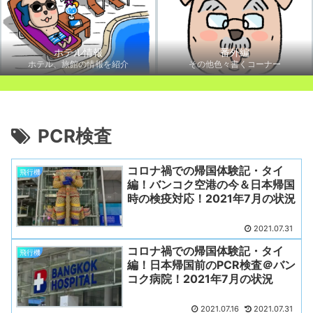
ホテル情報
番外編
ホテル、旅館の情報を紹介
その他色々書くコーナー
PCR検査
コロナ禍での帰国体験記・タイ
飛行機
編！バンコク空港の今＆日本帰国
時の検疫対応！2021年7月の状況
2021.07.31
コロナ禍での帰国体験記・タイ
飛行機
編！日本帰国前のPCR検査＠バン
コク病院！2021年7月の状況
2021.07.16
2021.07.31