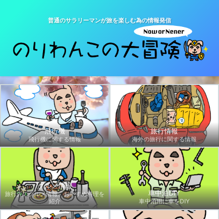
普通のサラリーマンが旅を楽しむ為の情報発信
飛行機
旅行情報
飛行機に関する情報
海外の旅行に関する情報
グルメ情報
車中泊DIY
旅行先のグルメ情報、おすすめ料理を
紹介
車中泊用に車をDIY