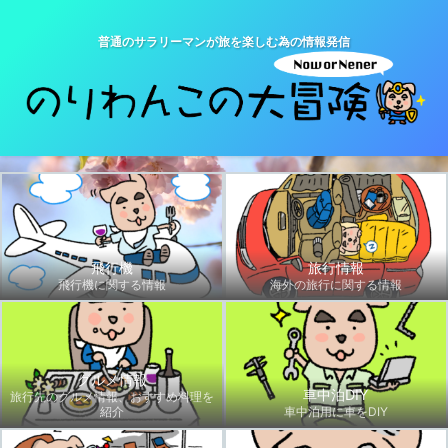
普通のサラリーマンが旅を楽しむ為の情報発信
飛行機
旅行情報
飛行機に関する情報
海外の旅行に関する情報
グルメ情報
車中泊DIY
旅行先のグルメ情報、おすすめ料理を
紹介
車中泊用に車をDIY