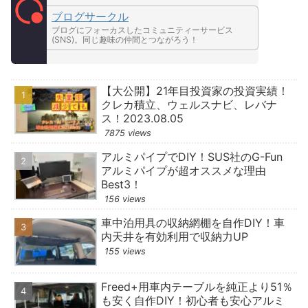
ブログサークル
ブログにフォーカスしたコミュニティーサービス
(SNS)。同じ趣味の仲間とつながろう！
【大公開】21年目投資家の投資実績！
クレカ積立、ウェルスナビ、レバナ
ス！2023.08.05
7875 views
アルミパイプでDIY！SUS社のG-Fun
アルミパイプが超オススメな理由
Best3！
156 views
車中泊用具の収納網棚を自作DIY！車
内天井を有効利用で収納力UP
155 views
Freed+用車内テーブルを純正より51％
も安く自作DIY！初心者も安心アルミ