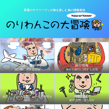
普通のサラリーマンが旅を楽しむ為の情報発信
飛行機
旅行情報
飛行機に関する情報
海外の旅行に関する情報
グルメ情報
車中泊DIY
旅行先のグルメ情報、おすすめ料理を
紹介
車中泊用に車をDIY