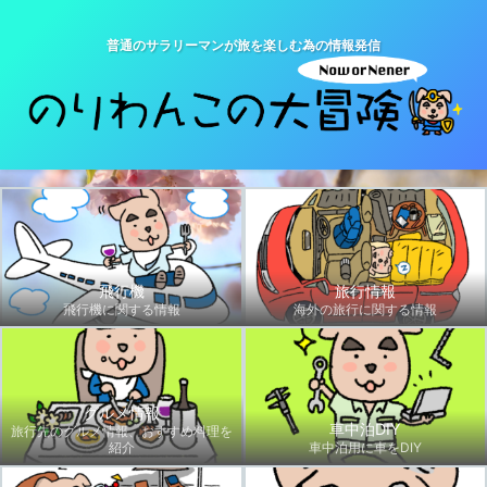
普通のサラリーマンが旅を楽しむ為の情報発信
飛行機
旅行情報
飛行機に関する情報
海外の旅行に関する情報
グルメ情報
車中泊DIY
旅行先のグルメ情報、おすすめ料理を
紹介
車中泊用に車をDIY