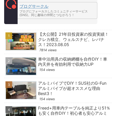
ブログサークル
ブログにフォーカスしたコミュニティーサービス
(SNS)。同じ趣味の仲間とつながろう！
【大公開】21年目投資家の投資実績！
クレカ積立、ウェルスナビ、レバナ
ス！2023.08.05
7814 views
車中泊用具の収納網棚を自作DIY！車
内天井を有効利用で収納力UP
154 views
アルミパイプでDIY！SUS社のG-Fun
アルミパイプが超オススメな理由
Best3！
154 views
Freed+用車内テーブルを純正より51％
も安く自作DIY！初心者も安心アルミ