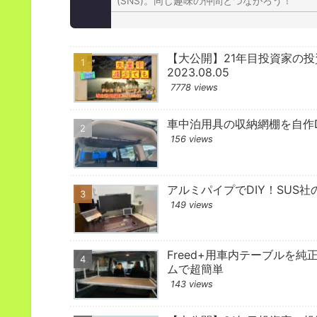
(SNS)。同じ趣味の仲間とつながろう！
【大公開】21年目投資家の
2023.08.05
7778 views
車中泊用具の収納網棚を自作D
156 views
アルミパイプでDIY！SUS社
149 views
Freed+用車内テーブルを純
ムで超簡単
143 views