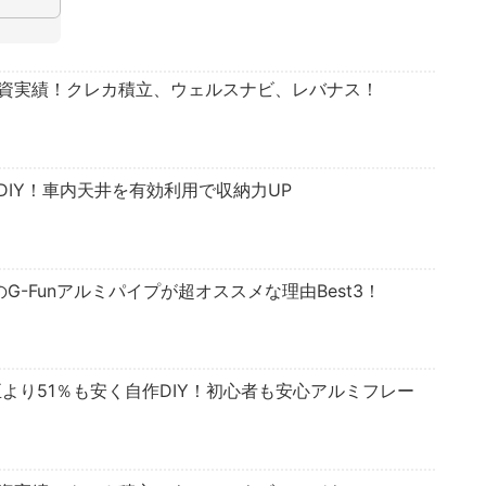
投資実績！クレカ積立、ウェルスナビ、レバナス！
IY！車内天井を有効利用で収納力UP
のG-Funアルミパイプが超オススメな理由Best3！
正より51％も安く自作DIY！初心者も安心アルミフレー