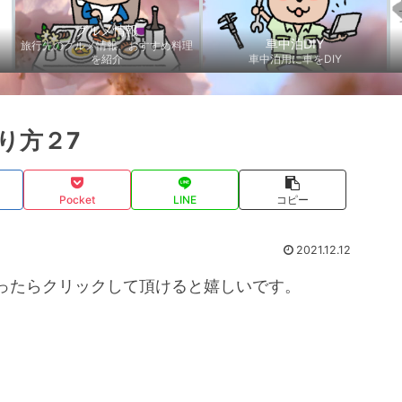
グルメ情報
車中泊DIY
旅行先のグルメ情報、おすすめ料理
を紹介
車中泊用に車をDIY
り方２7
Pocket
LINE
コピー
2021.12.12
ったらクリックして頂けると嬉しいです。