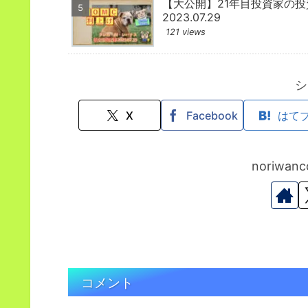
【大公開】21年目投資家の
2023.07.29
121 views
シ
X
Facebook
はて
noriwa
コメント