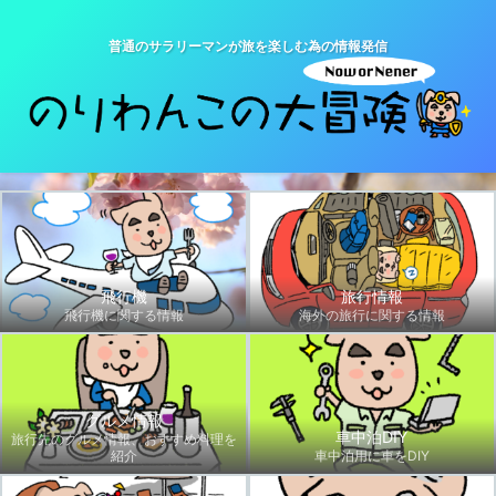
普通のサラリーマンが旅を楽しむ為の情報発信
飛行機
旅行情報
飛行機に関する情報
海外の旅行に関する情報
グルメ情報
車中泊DIY
旅行先のグルメ情報、おすすめ料理を
紹介
車中泊用に車をDIY