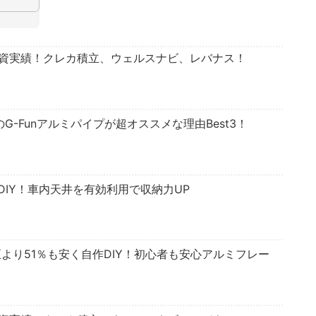
投資実績！クレカ積立、ウェルスナビ、レバナス！
のG-Funアルミパイプが超オススメな理由Best3！
IY！車内天井を有効利用で収納力UP
正より51％も安く自作DIY！初心者も安心アルミフレー