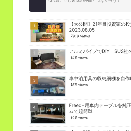
(SNS)。同じ趣味の仲間とつながろう！
【大公開】21年目投資家の
2023.08.05
7919 views
アルミパイプでDIY！SUS社
158 views
車中泊用具の収納網棚を自作D
155 views
Freed+用車内テーブルを純
ムで超簡単
148 views