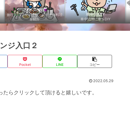
グルメ情報
車中泊DIY
旅行先のグルメ情報、おすすめ料理
を紹介
車中泊用に車をDIY
ンジ入口２
Pocket
LINE
コピー
2022.05.29
ったらクリックして頂けると嬉しいです。