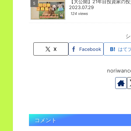
【大公開】21年目投資家の
2023.07.29
124 views
シ
X
Facebook
はて
noriwa
コメント