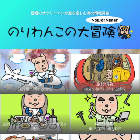
普通のサラリーマンが旅を楽しむ為の情報発信
飛行機
旅行情報
飛行機に関する情報
海外の旅行に関する情報
グルメ情報
車中泊DIY
旅行先のグルメ情報、おすすめ料理を
紹介
車中泊用に車をDIY