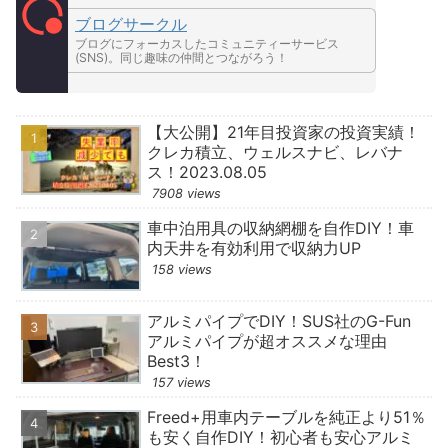
ブログサークル
ブログにフォーカスしたコミュニティーサービス
(SNS)。同じ趣味の仲間とつながろう！
【大公開】21年目投資家の投資実績！
クレカ積立、ウェルスナビ、レバナ
ス！2023.08.05
7908 views
車中泊用具の収納網棚を自作DIY！車
内天井を有効利用で収納力UP
158 views
アルミパイプでDIY！SUS社のG-Fun
アルミパイプが超オススメな理由
Best3！
157 views
Freed+用車内テーブルを純正より51％
も安く自作DIY！初心者も安心アルミ