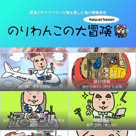
普通のサラリーマンが旅を楽しむ為の情報発信
飛行機
旅行情報
飛行機に関する情報
海外の旅行に関する情報
グルメ情報
車中泊DIY
旅行先のグルメ情報、おすすめ料理を
紹介
車中泊用に車をDIY