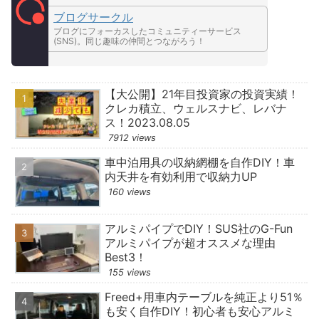
ブログサークル
ブログにフォーカスしたコミュニティーサービス
(SNS)。同じ趣味の仲間とつながろう！
【大公開】21年目投資家の投資実績！
クレカ積立、ウェルスナビ、レバナ
ス！2023.08.05
7912 views
車中泊用具の収納網棚を自作DIY！車
内天井を有効利用で収納力UP
160 views
アルミパイプでDIY！SUS社のG-Fun
アルミパイプが超オススメな理由
Best3！
155 views
Freed+用車内テーブルを純正より51％
も安く自作DIY！初心者も安心アルミ