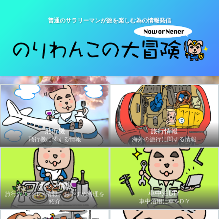
普通のサラリーマンが旅を楽しむ為の情報発信
飛行機
旅行情報
飛行機に関する情報
海外の旅行に関する情報
グルメ情報
車中泊DIY
旅行先のグルメ情報、おすすめ料理を
紹介
車中泊用に車をDIY