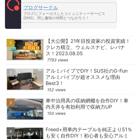
ブログサークル
ブログにフォーカスしたコミュニティーサービス
(SNS)。同じ趣味の仲間とつながろう！
【大公開】21年目投資家の投資実績！
クレカ積立、ウェルスナビ、レバナ
ス！2023.08.05
7793 views
アルミパイプでDIY！SUS社のG-Fun
アルミパイプが超オススメな理由
Best3！
152 views
車中泊用具の収納網棚を自作DIY！車
内天井を有効利用で収納力UP
150 views
Freed+用車内テーブルを純正より51％
も安く自作DIY！初心者も安心アルミ