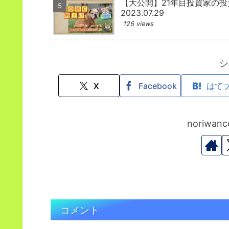
【大公開】21年目投資家の
2023.07.29
126 views
シ
X
Facebook
はて
noriwa
コメント