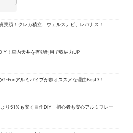
投資実績！クレカ積立、ウェルスナビ、レバナス！
IY！車内天井を有効利用で収納力UP
のG-Funアルミパイプが超オススメな理由Best3！
正より51％も安く自作DIY！初心者も安心アルミフレー