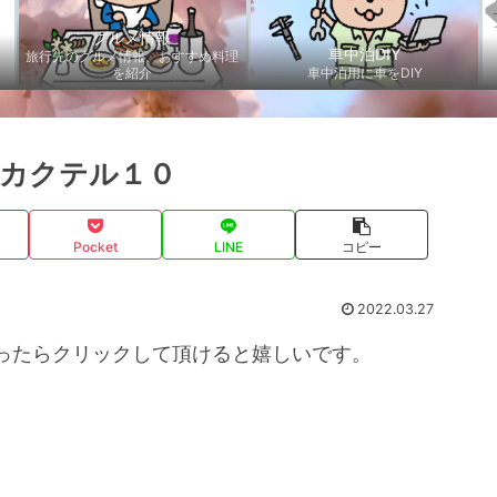
グルメ情報
車中泊DIY
旅行先のグルメ情報、おすすめ料理
を紹介
車中泊用に車をDIY
カクテル１０
Pocket
LINE
コピー
2022.03.27
ったらクリックして頂けると嬉しいです。