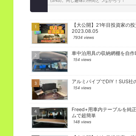
(SNS)。同じ趣味の仲間とつながろう！
【大公開】21年目投資家の
2023.08.05
7934 views
車中泊用具の収納網棚を自作D
154 views
アルミパイプでDIY！SUS社
154 views
Freed+用車内テーブルを純
ムで超簡単
148 views