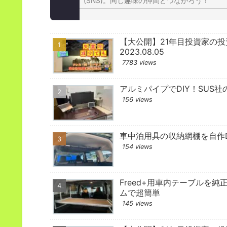
(SNS)。同じ趣味の仲間とつながろう！
【大公開】21年目投資家の
2023.08.05
7783 views
アルミパイプでDIY！SUS社
156 views
車中泊用具の収納網棚を自作D
154 views
Freed+用車内テーブルを純
ムで超簡単
145 views