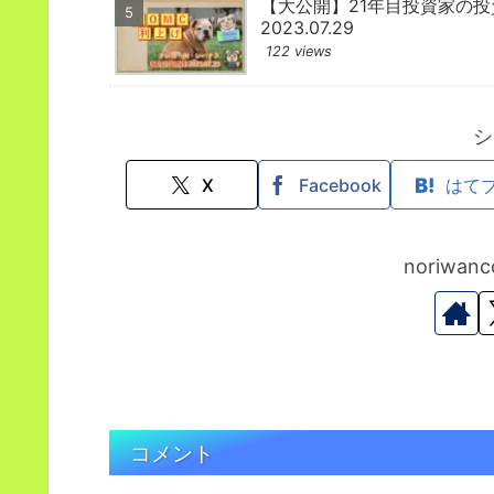
【大公開】21年目投資家の
2023.07.29
122 views
シ
X
Facebook
はて
noriwa
コメント