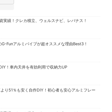
投資実績！クレカ積立、ウェルスナビ、レバナス！
のG-Funアルミパイプが超オススメな理由Best3！
IY！車内天井を有効利用で収納力UP
正より51％も安く自作DIY！初心者も安心アルミフレー