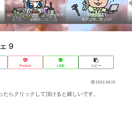
グルメ情報
車中泊DIY
旅行先のグルメ情報、おすすめ料理
を紹介
車中泊用に車をDIY
ェ９
Pocket
LINE
コピー
2022.06.13
ったらクリックして頂けると嬉しいです。