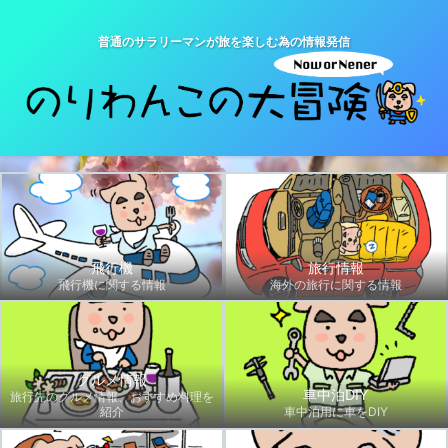
普通のサラリーマンが旅を楽しむ為の情報発信
飛行機
旅行情報
飛行機に関する情報
海外の旅行に関する情報
グルメ情報
車中泊DIY
旅行先のグルメ情報、おすすめ料理を
紹介
車中泊用に車をDIY