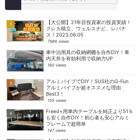
【大公開】21年目投資家の投資実績！
クレカ積立、ウェルスナビ、レバナ
ス！2023.08.05
7966 views
車中泊用具の収納網棚を自作DIY！車
内天井を有効利用で収納力UP
160 views
アルミパイプでDIY！SUS社のG-Fun
アルミパイプが超オススメな理由
Best3！
155 views
Freed+用車内テーブルを純正より51％
も安く自作DIY！初心者も安心アルミ
フレームで超簡単
147 views