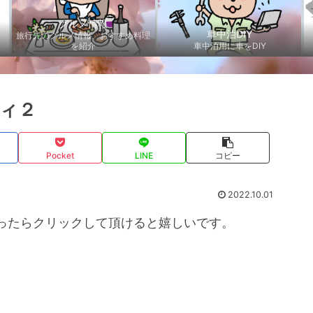
グルメ情報
車中泊DIY
旅行先のグルメ情報、おすすめ料理
を紹介
車中泊用に車をDIY
ィ２
Pocket
LINE
コピー
2022.10.01
ったらクリックして頂けると嬉しいです。