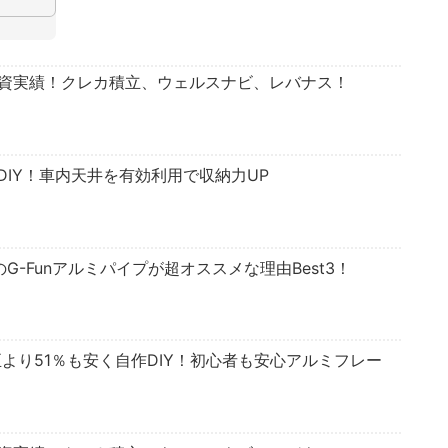
投資実績！クレカ積立、ウェルスナビ、レバナス！
IY！車内天井を有効利用で収納力UP
のG-Funアルミパイプが超オススメな理由Best3！
正より51％も安く自作DIY！初心者も安心アルミフレー