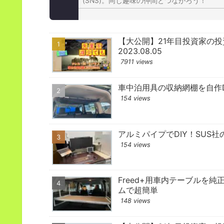
(SNS)。同じ趣味の仲間とつながろう！
【大公開】21年目投資家の
2023.08.05
7911 views
車中泊用具の収納網棚を自作D
154 views
アルミパイプでDIY！SUS社
154 views
Freed+用車内テーブルを純
ムで超簡単
148 views