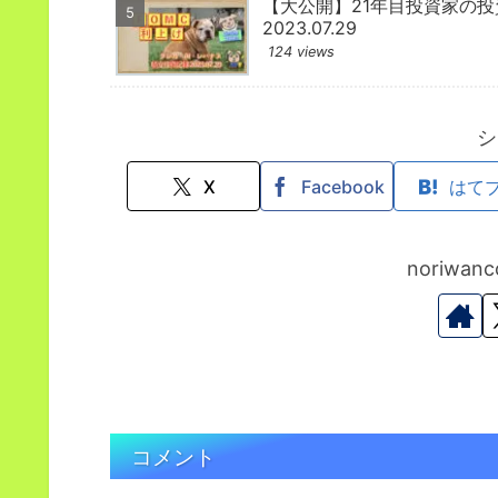
【大公開】21年目投資家の
2023.07.29
124 views
シ
X
Facebook
はて
noriwa
コメント