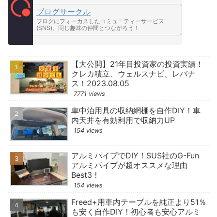
ブログサークル
ブログにフォーカスしたコミュニティーサービス
(SNS)。同じ趣味の仲間とつながろう！
【大公開】21年目投資家の投資実績！
クレカ積立、ウェルスナビ、レバナ
ス！2023.08.05
7771 views
車中泊用具の収納網棚を自作DIY！車
内天井を有効利用で収納力UP
154 views
アルミパイプでDIY！SUS社のG-Fun
アルミパイプが超オススメな理由
Best3！
154 views
Freed+用車内テーブルを純正より51％
も安く自作DIY！初心者も安心アルミ