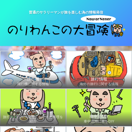
普通のサラリーマンが旅を楽しむ為の情報発信
飛行機
旅行情報
飛行機に関する情報
海外の旅行に関する情報
グルメ情報
車中泊DIY
旅行先のグルメ情報、おすすめ料理を
紹介
車中泊用に車をDIY