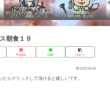
グルメ情報
車中泊DIY
旅行先のグルメ情報、おすすめ料理
を紹介
車中泊用に車をDIY
ス朝食１９
Pocket
LINE
コピー
2022.10.05
ったらクリックして頂けると嬉しいです。