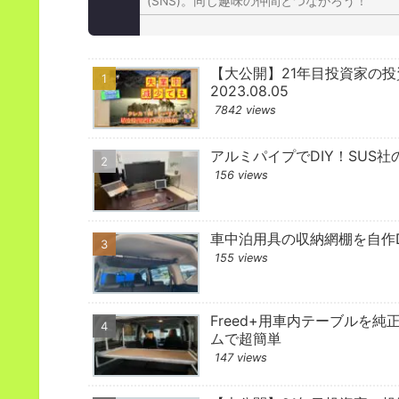
(SNS)。同じ趣味の仲間とつながろう！
【大公開】21年目投資家の
2023.08.05
7842 views
アルミパイプでDIY！SUS社
156 views
車中泊用具の収納網棚を自作D
155 views
Freed+用車内テーブルを純
ムで超簡単
147 views