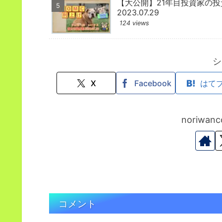
【大公開】21年目投資家の
2023.07.29
124 views
シ
X
Facebook
はて
noriwa
コメント