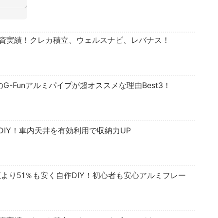
投資実績！クレカ積立、ウェルスナビ、レバナス！
のG-Funアルミパイプが超オススメな理由Best3！
IY！車内天井を有効利用で収納力UP
正より51％も安く自作DIY！初心者も安心アルミフレー