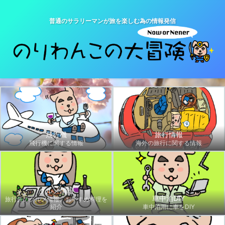
普通のサラリーマンが旅を楽しむ為の情報発信
飛行機
旅行情報
飛行機に関する情報
海外の旅行に関する情報
グルメ情報
車中泊DIY
旅行先のグルメ情報、おすすめ料理を
紹介
車中泊用に車をDIY