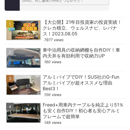
(SNS)。同じ趣味の仲間とつながろう！
【大公開】21年目投資家の投資実績！
クレカ積立、ウェルスナビ、レバナ
ス！2023.08.05
7977 views
車中泊用具の収納網棚を自作DIY！車
内天井を有効利用で収納力UP
160 views
アルミパイプでDIY！SUS社のG-Fun
アルミパイプが超オススメな理由
Best3！
156 views
Freed+用車内テーブルを純正より51％
も安く自作DIY！初心者も安心アルミ
フレームで超簡単
149 views