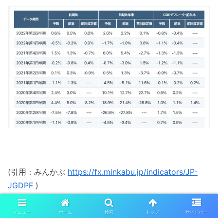
(引用：みんかぶ
https://fx.minkabu.jp/indicators/JP-
JGDPF
)
メニュー
ホーム
検索
トップ
サイドバー