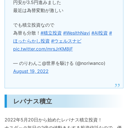
円安が3.5円進みました
最近は為替変動が激しい
でも積立投資なので
為替も分散！
#積立投資
#WeslthNavi
#AI投資
#
ほったらかし投資
#ウェルスナビ
pic.twitter.com/mrsJrKM8jF
— のりわんこ@世界を駆ける (@noriwanco)
August 19, 2022
レバナス積立
2022年5月20日から始めたレバナス積立投資！
ナスダック毎日の2倍の値動きをする投資信託なので、価