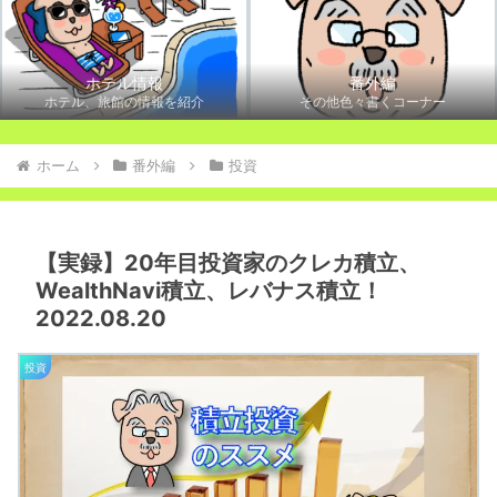
ホテル情報
番外編
ホテル、旅館の情報を紹介
その他色々書くコーナー
ホーム
番外編
投資
【実録】20年目投資家のクレカ積立、
WealthNavi積立、レバナス積立！
2022.08.20
投資