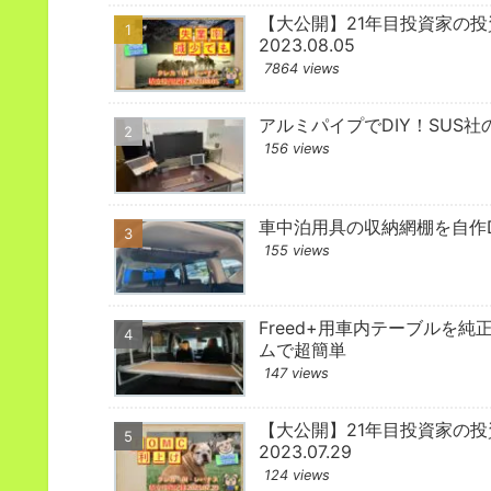
【大公開】21年目投資家の
2023.08.05
7864 views
アルミパイプでDIY！SUS社
156 views
車中泊用具の収納網棚を自作D
155 views
Freed+用車内テーブルを純
ムで超簡単
147 views
【大公開】21年目投資家の
2023.07.29
124 views