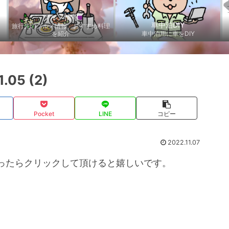
グルメ情報
車中泊DIY
旅行先のグルメ情報、おすすめ料理
を紹介
車中泊用に車をDIY
.05 (2)
Pocket
LINE
コピー
2022.11.07
ったらクリックして頂けると嬉しいです。