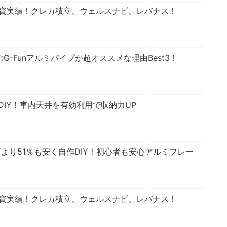
投資実績！クレカ積立、ウェルスナビ、レバナス！
のG-Funアルミパイプが超オススメな理由Best3！
IY！車内天井を有効利用で収納力UP
正より51％も安く自作DIY！初心者も安心アルミフレー
投資実績！クレカ積立、ウェルスナビ、レバナス！