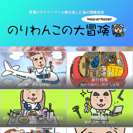
普通のサラリーマンが旅を楽しむ為の情報発信
飛行機
旅行情報
飛行機に関する情報
海外の旅行に関する情報
グルメ情報
車中泊DIY
旅行先のグルメ情報、おすすめ料理を
紹介
車中泊用に車をDIY