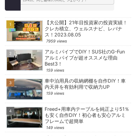
【大公開】21年目投資家の投資実績！
クレカ積立、ウェルスナビ、レバナ
ス！2023.08.05
7959 views
アルミパイプでDIY！SUS社のG-Fun
アルミパイプが超オススメな理由
Best3！
159 views
車中泊用具の収納網棚を自作DIY！車
内天井を有効利用で収納力UP
159 views
Freed+用車内テーブルを純正より51％
も安く自作DIY！初心者も安心アルミ
フレームで超簡単
149 views