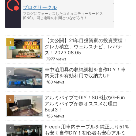
ブログサークル
ブログにフォーカスしたコミュニティーサービス
(SNS)。同じ趣味の仲間とつながろう！
【大公開】21年目投資家の投資実績！
クレカ積立、ウェルスナビ、レバナ
ス！2023.08.05
7977 views
車中泊用具の収納網棚を自作DIY！車
内天井を有効利用で収納力UP
160 views
アルミパイプでDIY！SUS社のG-Fun
アルミパイプが超オススメな理由
Best3！
156 views
Freed+用車内テーブルを純正より51％
も安く自作DIY！初心者も安心アルミ