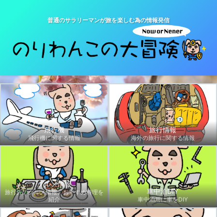
普通のサラリーマンが旅を楽しむ為の情報発信
飛行機
旅行情報
飛行機に関する情報
海外の旅行に関する情報
グルメ情報
車中泊DIY
旅行先のグルメ情報、おすすめ料理を
紹介
車中泊用に車をDIY