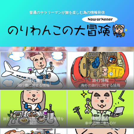
普通のサラリーマンが旅を楽しむ為の情報発信
飛行機
旅行情報
飛行機に関する情報
海外の旅行に関する情報
グルメ情報
車中泊DIY
旅行先のグルメ情報、おすすめ料理を
紹介
車中泊用に車をDIY