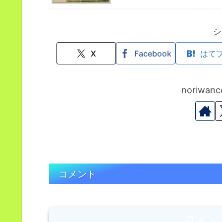
シ
X
Facebook
はて
noriwa
コメント
コメン