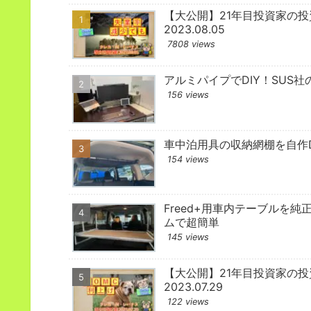
【大公開】21年目投資家の
2023.08.05
7808 views
アルミパイプでDIY！SUS社
156 views
車中泊用具の収納網棚を自作D
154 views
Freed+用車内テーブルを純
ムで超簡単
145 views
【大公開】21年目投資家の
2023.07.29
122 views