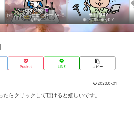
グルメ情報
車中泊DIY
旅行先のグルメ情報、おすすめ料理
を紹介
車中泊用に車をDIY
1
Pocket
LINE
コピー
2023.07.01
ったらクリックして頂けると嬉しいです。