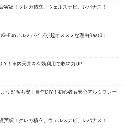
投資実績！クレカ積立、ウェルスナビ、レバナス！
のG-Funアルミパイプが超オススメな理由Best3！
IY！車内天井を有効利用で収納力UP
正より51％も安く自作DIY！初心者も安心アルミフレー
投資実績！クレカ積立、ウェルスナビ、レバナス！