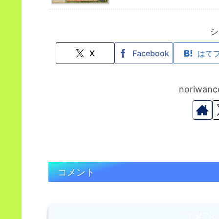
シ
X
Facebook
はて
noriwa
コメント
コメン