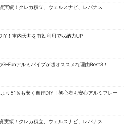
投資実績！クレカ積立、ウェルスナビ、レバナス！
IY！車内天井を有効利用で収納力UP
のG-Funアルミパイプが超オススメな理由Best3！
正より51％も安く自作DIY！初心者も安心アルミフレー
投資実績！クレカ積立、ウェルスナビ、レバナス！