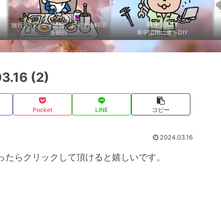
グルメ情報
車中泊DIY
旅行先のグルメ情報、おすすめ料理
を紹介
車中泊用に車をDIY
.16 (2)
Pocket
LINE
コピー
2024.03.16
ったらクリックして頂けると嬉しいです。