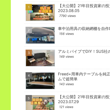
【大公開】21年目投資家の
2023.08.05
7790 views
車中泊用具の収納網棚を自作D
156 views
アルミパイプでDIY！SUS社
149 views
Freed+用車内テーブルを純
ムで超簡単
143 views
【大公開】21年目投資家の
2023.07.29
121 views