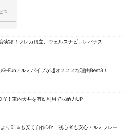
ビス
投資実績！クレカ積立、ウェルスナビ、レバナス！
のG-Funアルミパイプが超オススメな理由Best3！
IY！車内天井を有効利用で収納力UP
正より51％も安く自作DIY！初心者も安心アルミフレー