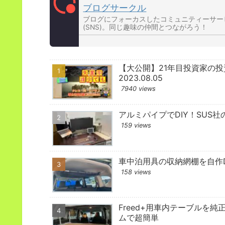
ブログサークル
ブログにフォーカスしたコミュニティーサー
(SNS)。同じ趣味の仲間とつながろう！
【大公開】21年目投資家の
2023.08.05
7940 views
アルミパイプでDIY！SUS社
159 views
車中泊用具の収納網棚を自作D
158 views
Freed+用車内テーブルを純
ムで超簡単