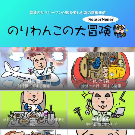
普通のサラリーマンが旅を楽しむ為の情報発信
飛行機
旅行情報
飛行機に関する情報
海外の旅行に関する情報
グルメ情報
車中泊DIY
旅行先のグルメ情報、おすすめ料理を
紹介
車中泊用に車をDIY