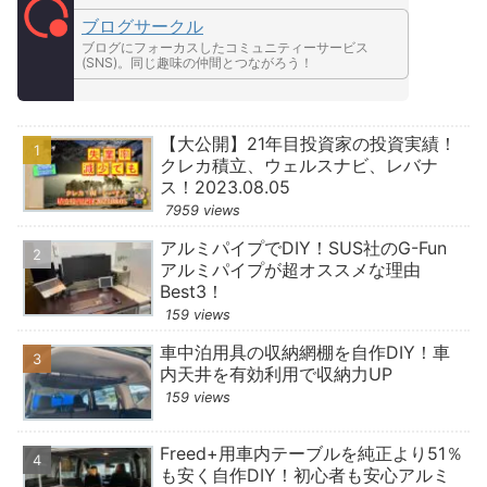
ブログサークル
ブログにフォーカスしたコミュニティーサービス
(SNS)。同じ趣味の仲間とつながろう！
【大公開】21年目投資家の投資実績！
クレカ積立、ウェルスナビ、レバナ
ス！2023.08.05
7959 views
アルミパイプでDIY！SUS社のG-Fun
アルミパイプが超オススメな理由
Best3！
159 views
車中泊用具の収納網棚を自作DIY！車
内天井を有効利用で収納力UP
159 views
Freed+用車内テーブルを純正より51％
も安く自作DIY！初心者も安心アルミ