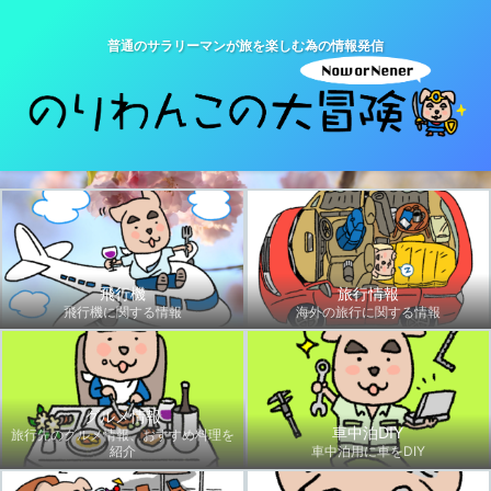
普通のサラリーマンが旅を楽しむ為の情報発信
飛行機
旅行情報
飛行機に関する情報
海外の旅行に関する情報
グルメ情報
車中泊DIY
旅行先のグルメ情報、おすすめ料理を
紹介
車中泊用に車をDIY