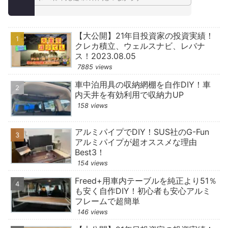
【大公開】21年目投資家の投資実績！
クレカ積立、ウェルスナビ、レバナ
ス！2023.08.05
7885 views
車中泊用具の収納網棚を自作DIY！車
内天井を有効利用で収納力UP
158 views
アルミパイプでDIY！SUS社のG-Fun
アルミパイプが超オススメな理由
Best3！
154 views
Freed+用車内テーブルを純正より51％
も安く自作DIY！初心者も安心アルミ
フレームで超簡単
146 views