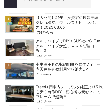
【大公開】21年目投資家の投資実績！
クレカ積立、ウェルスナビ、レバナ
ス！2023.08.05
7987 views
アルミパイプでDIY！SUS社のG-Fun
アルミパイプが超オススメな理由
Best3！
158 views
車中泊用具の収納網棚を自作DIY！車
内天井を有効利用で収納力UP
157 views
Freed+用車内テーブルを純正より51％
も安く自作DIY！初心者も安心アルミ
フレームで超簡単
150 views