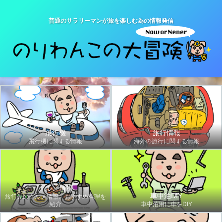
普通のサラリーマンが旅を楽しむ為の情報発信
飛行機
旅行情報
飛行機に関する情報
海外の旅行に関する情報
グルメ情報
車中泊DIY
旅行先のグルメ情報、おすすめ料理を
紹介
車中泊用に車をDIY