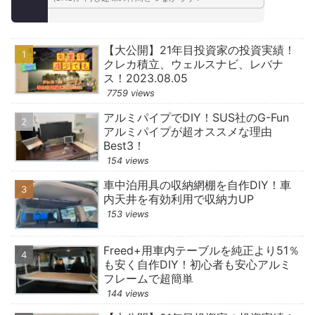
【大公開】21年目投資家の投資実績！
クレカ積立、ウェルスナビ、レバナ
ス！2023.08.05
7759 views
アルミパイプでDIY！SUS社のG-Fun
アルミパイプが超オススメな理由
Best3！
154 views
車中泊用具の収納網棚を自作DIY！車
内天井を有効利用で収納力UP
153 views
Freed+用車内テーブルを純正より51％
も安く自作DIY！初心者も安心アルミ
フレームで超簡単
144 views