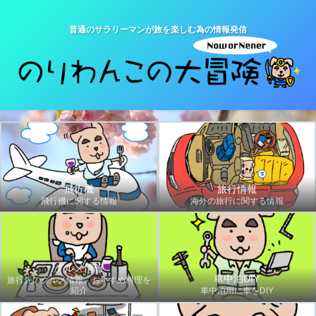
普通のサラリーマンが旅を楽しむ為の情報発信
飛行機
旅行情報
飛行機に関する情報
海外の旅行に関する情報
グルメ情報
車中泊DIY
旅行先のグルメ情報、おすすめ料理を
紹介
車中泊用に車をDIY