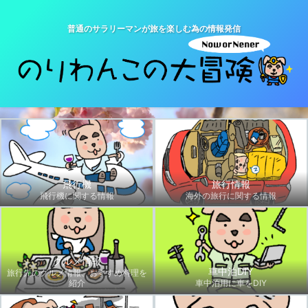
普通のサラリーマンが旅を楽しむ為の情報発信
飛行機
旅行情報
飛行機に関する情報
海外の旅行に関する情報
グルメ情報
車中泊DIY
旅行先のグルメ情報、おすすめ料理を
紹介
車中泊用に車をDIY