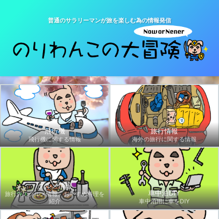
普通のサラリーマンが旅を楽しむ為の情報発信
飛行機
旅行情報
飛行機に関する情報
海外の旅行に関する情報
グルメ情報
車中泊DIY
旅行先のグルメ情報、おすすめ料理を
紹介
車中泊用に車をDIY