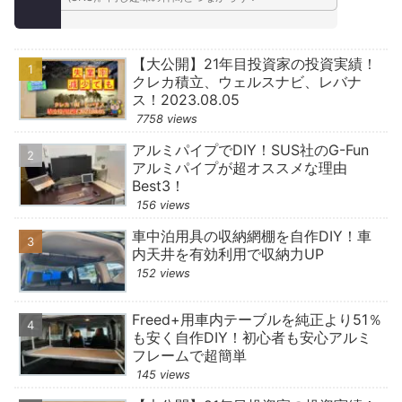
【大公開】21年目投資家の投資実績！
クレカ積立、ウェルスナビ、レバナ
ス！2023.08.05
7758 views
アルミパイプでDIY！SUS社のG-Fun
アルミパイプが超オススメな理由
Best3！
156 views
車中泊用具の収納網棚を自作DIY！車
内天井を有効利用で収納力UP
152 views
Freed+用車内テーブルを純正より51％
も安く自作DIY！初心者も安心アルミ
フレームで超簡単
145 views