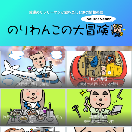
普通のサラリーマンが旅を楽しむ為の情報発信
飛行機
旅行情報
飛行機に関する情報
海外の旅行に関する情報
グルメ情報
車中泊DIY
旅行先のグルメ情報、おすすめ料理を
紹介
車中泊用に車をDIY