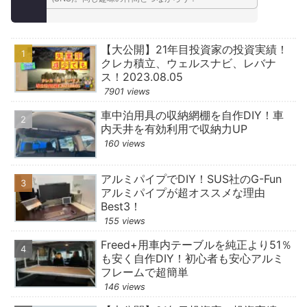
【大公開】21年目投資家の投資実績！
クレカ積立、ウェルスナビ、レバナ
ス！2023.08.05
7901 views
車中泊用具の収納網棚を自作DIY！車
内天井を有効利用で収納力UP
160 views
アルミパイプでDIY！SUS社のG-Fun
アルミパイプが超オススメな理由
Best3！
155 views
Freed+用車内テーブルを純正より51％
も安く自作DIY！初心者も安心アルミ
フレームで超簡単
146 views