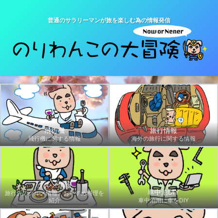
普通のサラリーマンが旅を楽しむ為の情報発信
飛行機
旅行情報
飛行機に関する情報
海外の旅行に関する情報
グルメ情報
車中泊DIY
旅行先のグルメ情報、おすすめ料理を
紹介
車中泊用に車をDIY