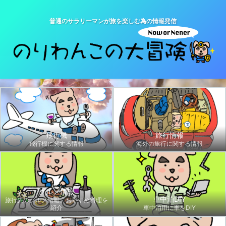
普通のサラリーマンが旅を楽しむ為の情報発信
飛行機
旅行情報
飛行機に関する情報
海外の旅行に関する情報
グルメ情報
車中泊DIY
旅行先のグルメ情報、おすすめ料理を
紹介
車中泊用に車をDIY