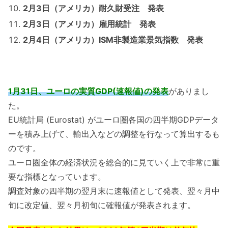
2月3日（アメリカ）耐久財受注 発表
2月3日（アメリカ）雇用統計 発表
2月4日（アメリカ）
ISM
非製造業景気指数 発表
1月31日、ユーロの実質GDP(速報値)の発表
がありまし
た。
EU統計局 (Eurostat) がユーロ圏各国の四半期GDPデータ
ーを積み上げて、輸出入などの調整を行なって算出するも
のです。
ユーロ圏全体の経済状況を総合的に見ていく上で非常に重
要な指標となっています。
調査対象の四半期の翌月末に速報値として発表、翌々月中
旬に改定値、翌々月初旬に確報値が発表されます。