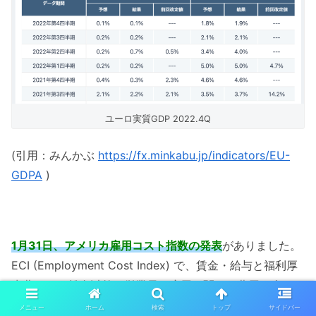
ユーロ実質GDP 2022.4Q
(引用：みんかぶ
https://fx.minkabu.jp/indicators/EU-
GDPA
)
1月31日、アメリカ雇用コスト指数の発表
がありました。
ECI (Employment Cost Index) で、賃金・給与と福利厚
生費などの賃金以外で従業員の雇用に関わる費用を含め
た、企業が実際に負担している雇用コストを示した指数と
メニュー
ホーム
検索
トップ
サイドバー