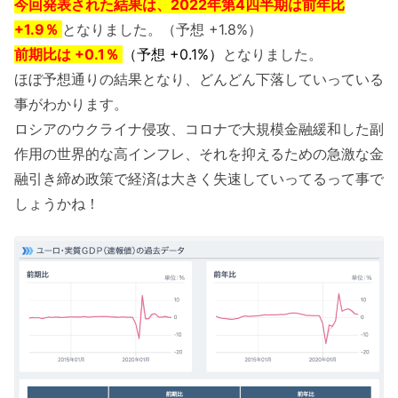
今回発表された結果は、2022年第4
四半期は前年比
+1.9％
となりました。（予想 +1.8%）
前期比は +0.1
％
（予想 +0.1%）
となりました。
ほぼ予想通りの結果となり、どんどん下落していっている
事がわかります。
ロシアのウクライナ侵攻、コロナで大規模金融緩和した副
作用の世界的な高インフレ、それを抑えるための急激な金
融引き締め政策で経済は大きく失速していってるって事で
しょうかね！