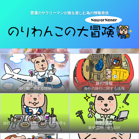
普通のサラリーマンが旅を楽しむ為の情報発信
飛行機
旅行情報
飛行機に関する情報
海外の旅行に関する情報
グルメ情報
車中泊DIY
旅行先のグルメ情報、おすすめ料理を
紹介
車中泊用に車をDIY