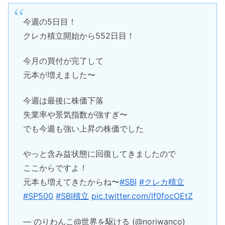
今週の5日目！
クレカ積立開始から552日目！
今月の買付が完了して
元本が増えました〜
今週は最後に株価下落
失業率や景気指数が強すぎ〜
でも今週も強い上昇の株価でした
やっと含み益状態に回復してきましたので
ここからですよ！
元本も増えてきたからね〜
#SBI
#クレカ積立
#SP500
#SBI積立
pic.twitter.com/lf0focOEtZ
— のりわんこ@世界を駆ける (@noriwanco)